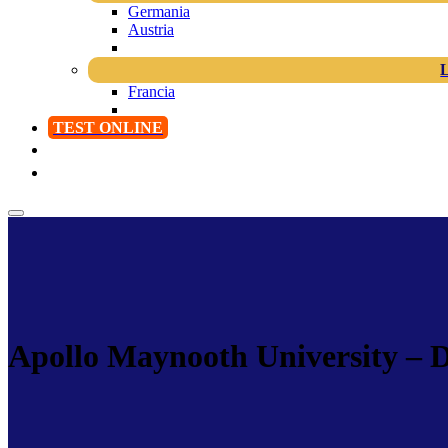
Germania
Austria
Francia
TEST ONLINE
Apollo Maynooth University – 