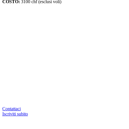
COSTO:
3100 chf (esclusi voli)
Contattaci
Iscriviti subito