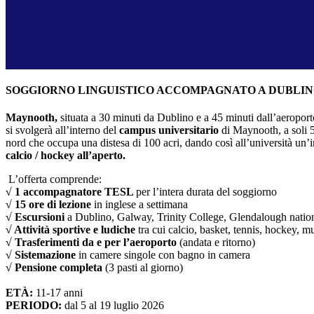
SOGGIORNO LINGUISTICO ACCOMPAGNATO A DUBLI
Maynooth,
situata a 30 minuti da Dublino e a 45 minuti dall’aeroport
si svolgerà all’interno del
campus universitario
di Maynooth, a soli 5 
nord che occupa una distesa di 100 acri, dando così all’università un
calcio / hockey all’aperto.
L’offerta comprende:
√
1 accompagnatore TESL
per l’intera durata del soggiorno
√
15 ore di lezione
in inglese a settimana
√ Escursioni
a Dublino, Galway, Trinity College, Glendalough nati
√ Attività sportive e ludiche
tra cui calcio, basket, tennis, hockey, m
√ Trasferimenti da e per l’aeroporto
(andata e ritorno)
√ Sistemazione
in camere singole con bagno in camera
√ Pensione completa
(3 pasti al giorno)
ETÀ:
11-17 anni
PERIODO:
dal 5 al 19 luglio 2026