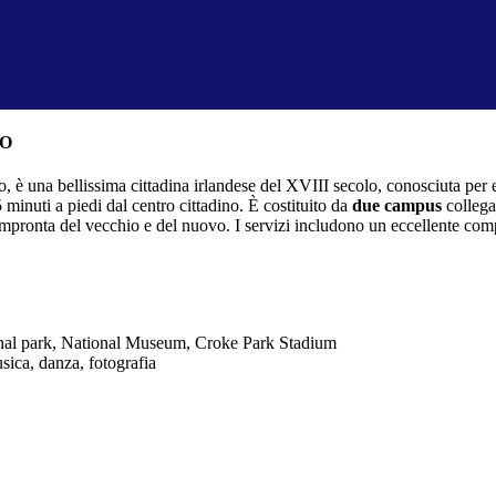
NO
o, è una bellissima cittadina irlandese del XVIII secolo, conosciuta per 
minuti a piedi dal centro cittadino. È costituito da
due campus
collega
’impronta del vecchio e del nuovo. I servizi includono un eccellente co
onal park, National Museum, Croke Park Stadium
usica, danza, fotografia