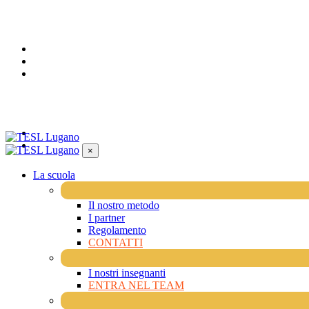
×
La scuola
Il nostro metodo
I partner
Regolamento
CONTATTI
I nostri insegnanti
ENTRA NEL TEAM