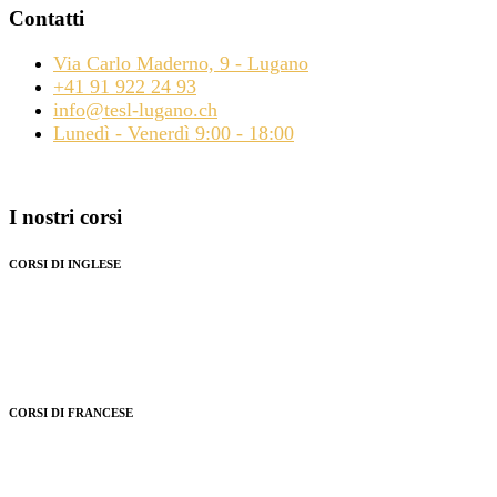
Contatti
Via Carlo Maderno, 9 - Lugano
+41 91 922 24 93
info@tesl-lugano.ch
Lunedì - Venerdì 9:00 - 18:00
I nostri corsi
CORSI DI INGLESE
Preparazione esami Cambridge
Corsi per bambini e ragazzi
Corsi per adulti
Preparazione test IELTS
CORSI DI FRANCESE
Corsi per bambini e ragazzi
Corsi per adulti