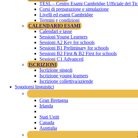
TESL – Centro Esami Cambridge Ufficiale del Tic
Corsi di preparazione e simulazione
Livelli ed esami Cambridge
Termini e condizioni
CALENDARIO ESAMI
Calendari e tasse
Sessioni Young Learners
Sessioni A2 Key for schools
Sessioni B1 Preliminary for schools
Sessioni B2 First & B2 First for schools
Sessioni C1 Advanced
ISCRIZIONI
Iscrizione singoli
Iscrizione young learners
Iscrizione collettiva/aziende
Soggiorni linguistici
Gran Bretagna
Irlanda
Stati Uniti
Canada
Australia