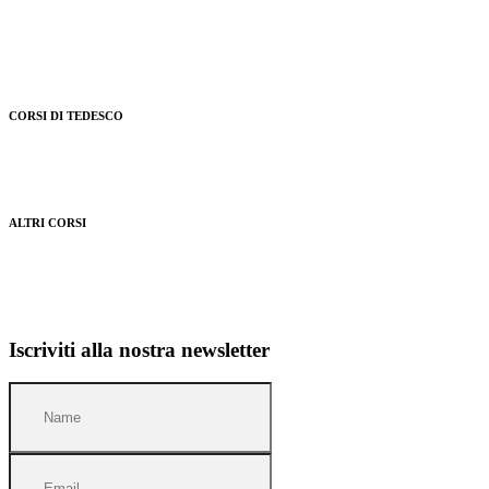
Corsi per bambini e ragazzi
Corsi per adulti
CORSI DI TEDESCO
Corsi per bambini e ragazzi
Corsi per adulti
ALTRI CORSI
Corsi di lingua e servizi per aziende
Corsi di lingua estivi
Iscriviti alla nostra newsletter