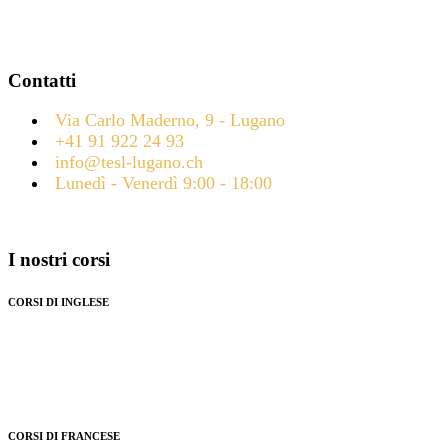
La scuola di lingue che ti aprirà le porte del mondo!
Contatti
Via Carlo Maderno, 9 - Lugano
+41 91 922 24 93
info@tesl-lugano.ch
Lunedì - Venerdì 9:00 - 18:00
I nostri corsi
CORSI DI INGLESE
Preparazione esami Cambridge
Corsi per bambini e ragazzi
Corsi per adulti
Preparazione test IELTS
CORSI DI FRANCESE