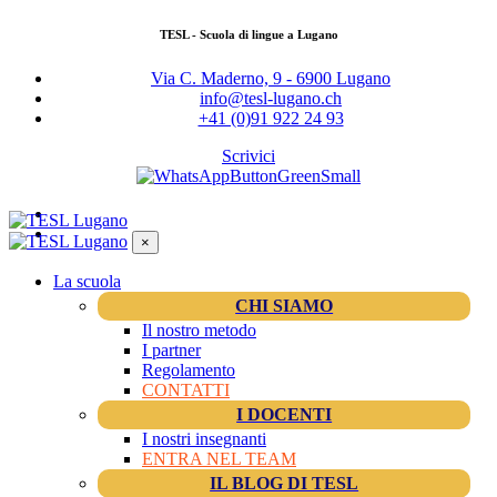
TESL - Scuola di lingue a Lugano
Via C. Maderno, 9 - 6900 Lugano
info@tesl-lugano.ch
+41 (0)91 922 24 93
Scrivici
×
La scuola
CHI SIAMO
Il nostro metodo
I partner
Regolamento
CONTATTI
I DOCENTI
I nostri insegnanti
ENTRA NEL TEAM
IL BLOG DI TESL