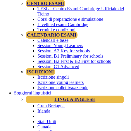
CENTRO ESAMI
TESL – Centro Esami Cambridge Ufficiale del
Ticino
Corsi di preparazione e simulazione
Livelli ed esami Cambridge
Termini e condizioni
CALENDARIO ESAMI
Calendari e tasse
Sessioni Young Learners
Sessioni A2 Key for schools
Sessioni B1 Preliminary for schools
Sessioni B2 First & B2 First for schools
Sessioni C1 Advanced
ISCRIZIONI
Iscrizione singoli
Iscrizione young learners
Iscrizione collettiva/aziende
Soggiorni linguistici
LINGUA INGLESE
Gran Bretagna
Irlanda
Stati Uniti
Canada