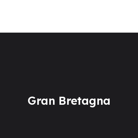
La scuola
Corsi di lingua
Centro Esami Cambridge
Soggiorni linguistici
TEST ONLINE
Gran Bretagna