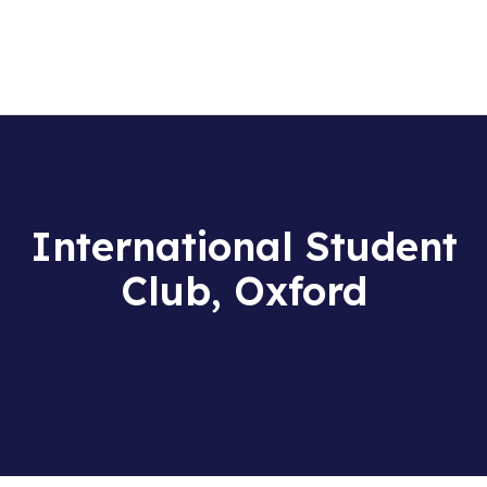
La scuola
Corsi di lingua
Centro Esami Cambridge
Soggiorni linguistici
TEST ONLINE
International Student
Club, Oxford