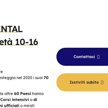
NTAL
tà 10-16
Contattaci
re
esteggia nel 2020 i suoi
70
Iscriviti subito
da oltre
60 Paesi
hanno
:
Corsi intensivi
o
di
i ufficiali
o mirati