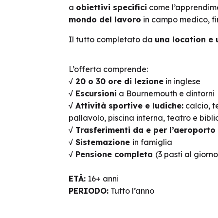
a
obiettivi specifici
come l’apprendime
mondo del lavoro
in campo medico, fi
Il tutto completato da
una location e
L’offerta comprende:
√ 20 o 30 ore di lezione
in inglese
√ Escursioni
a Bournemouth e dintorni
√ Attività sportive e ludiche:
calcio, t
pallavolo, piscina interna, teatro e bibl
√ Trasferimenti da e per l’aeroporto
√ Sistemazione
in famiglia
√ Pensione completa
(3 pasti al giorno
ETÀ:
16+ anni
PERIODO:
Tutto l’anno