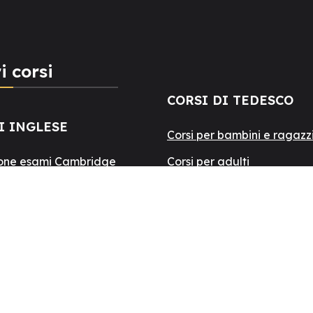
i corsi
CORSI DI TEDESCO
I INGLESE
Corsi per bambini e ragazz
one esami Cambridge
Corsi per adulti
bambini e ragazzi
ALTRI CORSI
adulti
one test IELTS
Corsi di lingua e servizi pe
Corsi di lingua estivi
I FRANCESE