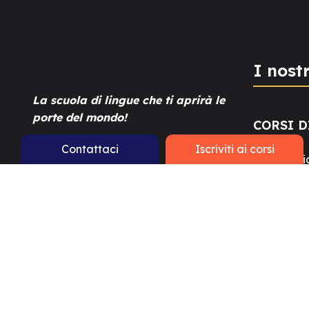
I nostr
La scuola di lingue che ti aprirà le
porte del mondo!
CORSI D
Contattaci
Iscriviti ai corsi
Preparazi
Contatti
Corsi per 
Corsi per 
Via Carlo Maderno, 9 -
Preparazi
Lugano
CORSI D
+41 91 922 24 93