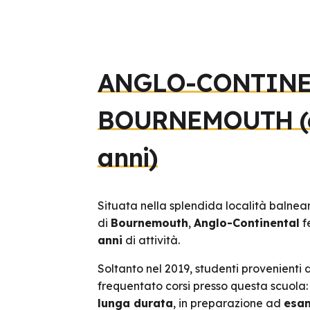
ANGLO-CONTINE
BOURNEMOUTH (e
anni)
Situata nella splendida località balnea
di
Bournemouth
,
Anglo-Continental
f
anni
di attività.
Soltanto nel 2019, studenti provenienti 
frequentato corsi presso questa scuola
lunga durata
, in preparazione ad
esam