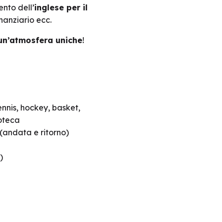
nto dell’
inglese per il
nanziario ecc.
 un’atmosfera uniche
!
ennis, hockey, basket,
ioteca
(andata e ritorno)
)