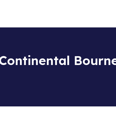
La scuola
Corsi di lingua
Centro Esami Cambridge
Soggiorni linguistici
TEST ONLINE
Continental Bour