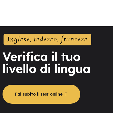
Inglese, tedesco, francese
Verifica il tuo
livello di lingua
Fai subito il test online