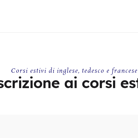
La scuola
Corsi di lingua
Centro Esami Cambridge
Soggiorni linguistici
TEST ONLINE
Corsi estivi di inglese, tedesco e francese
scrizione ai corsi es