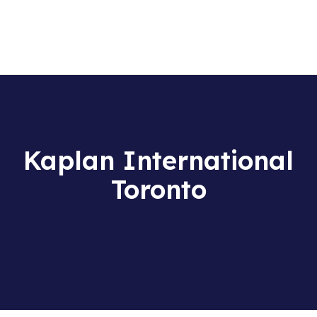
La scuola
Corsi di lingua
Centro Esami Cambridge
Soggiorni linguistici
TEST ONLINE
Kaplan International
Toronto