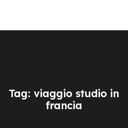
La scuola
Corsi di lingua
Centro Esami Cambridge
Soggiorni linguistici
TEST ONLINE
Tag: viaggio studio in
francia