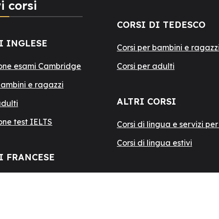
i corsi
CORSI DI TEDESCO
I INGLESE
Corsi per bambini e ragazz
one esami Cambridge
Corsi per adulti
bambini e ragazzi
ALTRI CORSI
adulti
one test IELTS
Corsi di lingua e servizi pe
Corsi di lingua estivi
I FRANCESE
bambini e ragazzi
adulti