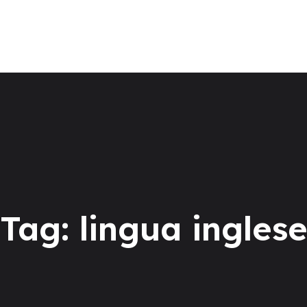
La scuola
Corsi di lingua
Centro Esami Cambridge
Soggiorni linguistici
TEST ONLINE
Tag: lingua ingles