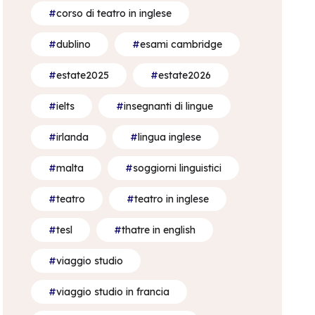
corso di teatro in inglese
dublino
esami cambridge
estate2025
estate2026
ielts
insegnanti di lingue
irlanda
lingua inglese
malta
soggiorni linguistici
teatro
teatro in inglese
tesl
thatre in english
viaggio studio
viaggio studio in francia