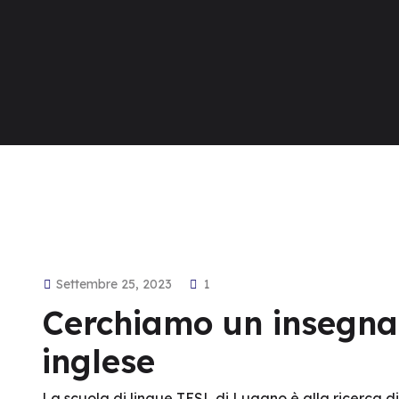
Settembre 25, 2023
1
Cerchiamo un insegnan
inglese
La scuola di lingue TESL di Lugano è alla ricerca di 