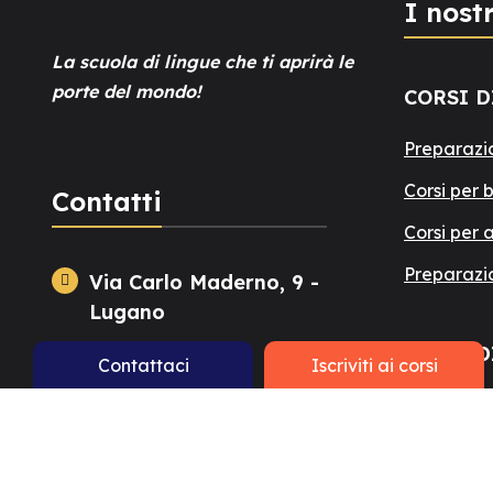
I nostr
La scuola di lingue che ti aprirà le
porte del mondo!
CORSI D
Preparazi
Corsi per 
Contatti
Corsi per 
Preparazi
Via Carlo Maderno, 9 -
Lugano
CORSI D
Contattaci
Iscriviti ai corsi
+41 91 922 24 93
Corsi per 
info@tesl-lugano.ch
Corsi per 