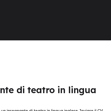
te di teatro in lingua
un insegnante di teatro in lingua inglese. Inviare il CV